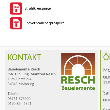
Strahlkreiszunge
Endverbraucherprospekt
KONTAKT
Ö
Bauelemente Resch
Mon
Inh. Dipl. Ing. Manfred Resch
08:0
Zum Eichfeld 4
13:0
84048 Mainburg
Sa
Telefon
08751-876020
08:0
0170-864 6321