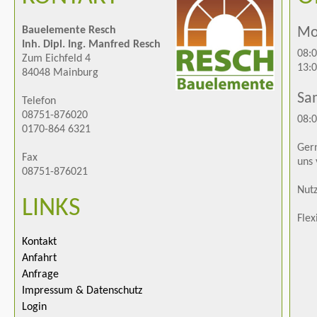
Bauelemente Resch
Mon
Inh. Dipl. Ing. Manfred Resch
08:0
Zum Eichfeld 4
13:0
84048 Mainburg
Sa
Telefon
08751-876020
08:0
0170-864 6321
Gern
Fax
uns 
08751-876021
Nutz
LINKS
Flex
Kontakt
Anfahrt
Anfrage
Impressum & Datenschutz
Login