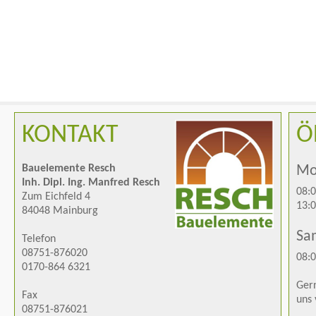
KONTAKT
Ö
Bauelemente Resch
Mon
Inh. Dipl. Ing. Manfred Resch
08:0
Zum Eichfeld 4
13:0
84048 Mainburg
Sa
Telefon
08751-876020
08:0
0170-864 6321
Gern
Fax
uns 
08751-876021