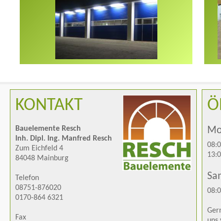
KONTAKT
Ö
Bauelemente Resch
Mon
Inh. Dipl. Ing. Manfred Resch
08:0
Zum Eichfeld 4
13:0
84048 Mainburg
Sa
Telefon
08751-876020
08:0
0170-864 6321
Gern
Fax
uns 